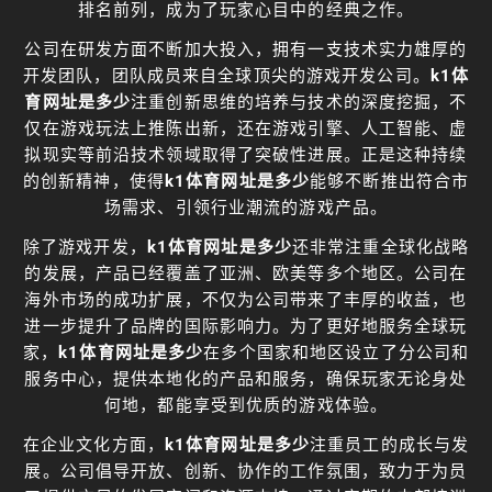
排名前列，成为了玩家心目中的经典之作。
公司在研发方面不断加大投入，拥有一支技术实力雄厚的
开发团队，团队成员来自全球顶尖的游戏开发公司。
k1体
育网址是多少
注重创新思维的培养与技术的深度挖掘，不
仅在游戏玩法上推陈出新，还在游戏引擎、人工智能、虚
拟现实等前沿技术领域取得了突破性进展。正是这种持续
的创新精神，使得
k1体育网址是多少
能够不断推出符合市
场需求、引领行业潮流的游戏产品。
除了游戏开发，
k1体育网址是多少
还非常注重全球化战略
的发展，产品已经覆盖了亚洲、欧美等多个地区。公司在
海外市场的成功扩展，不仅为公司带来了丰厚的收益，也
进一步提升了品牌的国际影响力。为了更好地服务全球玩
家，
k1体育网址是多少
在多个国家和地区设立了分公司和
服务中心，提供本地化的产品和服务，确保玩家无论身处
何地，都能享受到优质的游戏体验。
在企业文化方面，
k1体育网址是多少
注重员工的成长与发
展。公司倡导开放、创新、协作的工作氛围，致力于为员