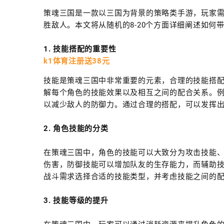
策魂三国是一款以三国为背景的策略类手游，玩家
胜敌人。本文将从随机的8-20个方面详细阐述如何
1. 技能搭配的重要性
k1体育注册送38元
技能是策魂三国中非常重要的元素，合理的技能搭
解每个角色的技能效果以及相互之间的配合关系。
以减少敌人的防御力。通过合理的搭配，可以发挥
2. 角色技能的分类
在策魂三国中，角色的技能可以大致分为攻击技能
伤害，防御技能可以增加队友的生存能力，而辅助
战斗需求选择合适的技能类型，并考虑技能之间的
3. 技能等级的提升