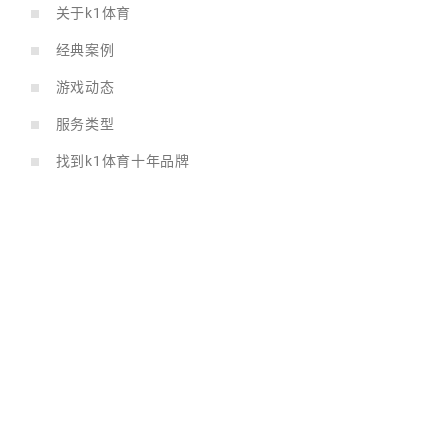
关于k1体育
经典案例
游戏动态
服务类型
找到k1体育十年品牌