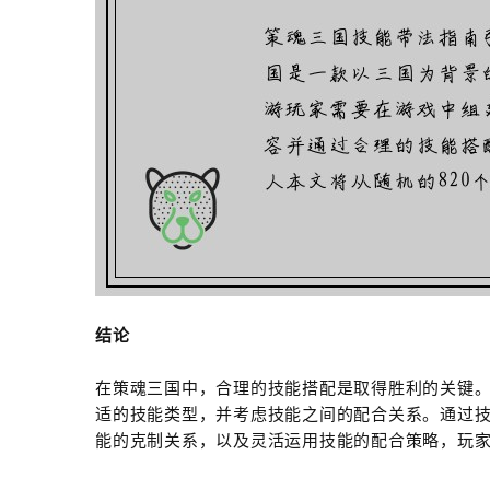
结论
在策魂三国中，合理的技能搭配是取得胜利的关键
适的技能类型，并考虑技能之间的配合关系。通过
能的克制关系，以及灵活运用技能的配合策略，玩