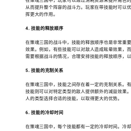
在策魂三国中，玩家可以通过消耗资源来提升角色
从而提升整个阵容的战斗力。玩家在带技能时可以
挥更大的作用。
4. 技能的释放顺序
在策魂三国的战斗中，技能的释放顺序也是非常重
效果。例如，有些技能可以对敌人造成眩晕效果，
需要根据战斗的情况，合理安排技能的释放顺序，
5. 技能的克制关系
在策魂三国中，技能之间存在着一定的克制关系。
技能则可以对特定类型的敌人提供额外的减益效果
人的类型选择合适的技能，以取得更大的优势。
6. 技能的冷却时间
在策魂三国中，每个技能都有一定的冷却时间。冷