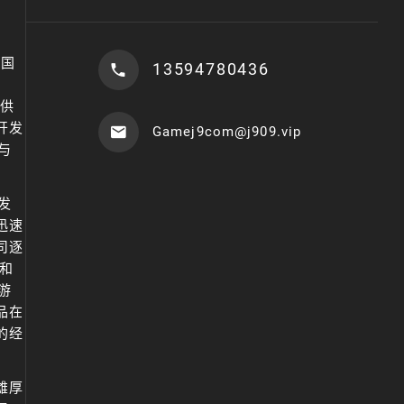
中国
13594780436
提供
开发
Gamej9com@j909.vip
与
。
发
迅速
司逐
和
游
品在
的经
雄厚