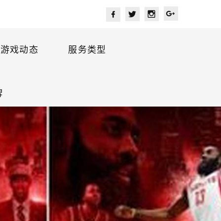
游戏动态
服务类型
牌