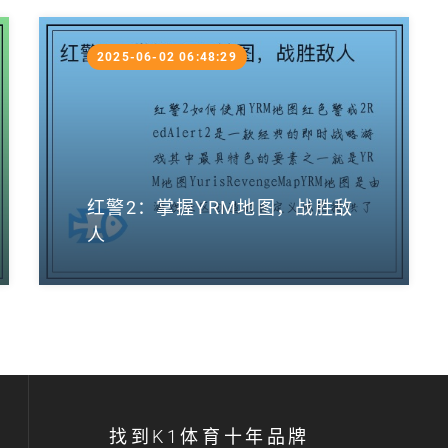
2025-06-02 06:48:29
红警2：掌握YRM地图，战胜敌
人
找到K1体育十年品牌