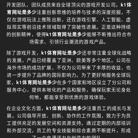
开发团队，团队成员来自全球顶尖的游戏开发公司。
k1体
育网址是多少
注重创新思维的培养与技术的深度挖掘，不
仅在游戏玩法上推陈出新，还在游戏引擎、人工智能、虚
拟现实等前沿技术领域取得了突破性进展。正是这种持续
的创新精神，使得
k1体育网址是多少
能够不断推出符合市
场需求、引领行业潮流的游戏产品。
除了游戏开发，
k1体育网址是多少
还非常注重全球化战略
的发展，产品已经覆盖了亚洲、欧美等多个地区。公司在
海外市场的成功扩展，不仅为公司带来了丰厚的收益，也
进一步提升了品牌的国际影响力。为了更好地服务全球玩
家，
k1体育网址是多少
在多个国家和地区设立了分公司和
服务中心，提供本地化的产品和服务，确保玩家无论身处
何地，都能享受到优质的游戏体验。
在企业文化方面，
k1体育网址是多少
注重员工的成长与发
展。公司倡导开放、创新、协作的工作氛围，致力于为员
工提供充足的发展空间和资源支持。通过定期的内部培训
和外部交流，员工的专业技能和综合素质不断提升，形成
了一个充满活力与创造力的团队。