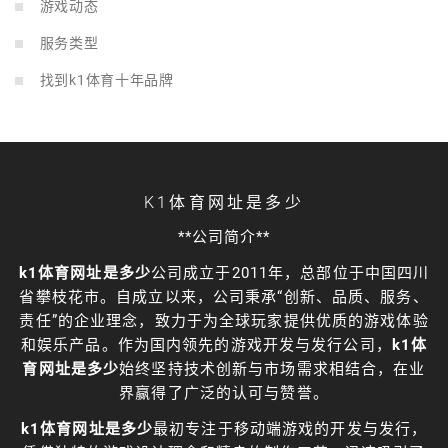
游戏动态
服务类型
找到k1体育十年品牌
K1体育网址是多少
**公司简介**
k1体育网址是多少
公司成立于2011年，总部位于中国四川
省攀枝花市。自成立以来，公司秉承“创新、品质、服务、
责任”的企业理念，致力于为全球玩家提供优质的游戏体验
和娱乐产品。作为国内领先的游戏开发与发行公司，
k1体
育网址是多少
始终坚持技术创新与市场需求相结合，在业
界赢得了广泛的认可与赞誉。
k1体育网址是多少
最初专注于移动端游戏的开发与发行，