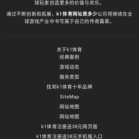
球玩家创造更多的价值与欢乐。
通过不断创新和拓展，
k1体育网址是多少
公司将继续在全
球游戏产业中书写属于自己的传奇篇章。
关于k1体育
经典案例
游戏动态
服务类型
找到k1体育十年品牌
SiteMap
网站地图
网站地图
k1体育注册送38元网页版
k1体育注册送38元手机版入口