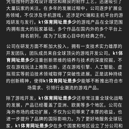
凭借独特的游戏设计理念和精良的制作工艺，迅速吸引了
大量玩家的关注。在多年的发展过程中，公司逐步扩展业
务领域，不仅涉及手机游戏，还涉足PC端和主机平台的游
戏研发与发行。
k1体育网址是多少
的游戏产品在全球范围
内拥有庞大的玩家基础，多个作品在国内外的多个平台上
排名前列，成为了玩家心目中的经典之作。
公司在研发方面不断加大投入，拥有一支技术实力雄厚的
开发团队，团队成员来自全球顶尖的游戏开发公司。
k1体
育网址是多少
注重创新思维的培养与技术的深度挖掘，不
仅在游戏玩法上推陈出新，还在游戏引擎、人工智能、虚
拟现实等前沿技术领域取得了突破性进展。正是这种持续
的创新精神，使得
k1体育网址是多少
能够不断推出符合市
场需求、引领行业潮流的游戏产品。
除了游戏开发，
k1体育网址是多少
还非常注重全球化战略
的发展，产品已经覆盖了亚洲、欧美等多个地区。公司在
海外市场的成功扩展，不仅为公司带来了丰厚的收益，也
进一步提升了品牌的国际影响力。为了更好地服务全球玩
家，
k1体育网址是多少
在多个国家和地区设立了分公司和