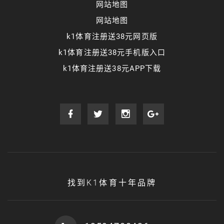
网站地图
网站地图
k1体育注册送38元网页版
k1体育注册送38元手机版入口
k1体育注册送38元APP下载
找到K1体育十年品牌