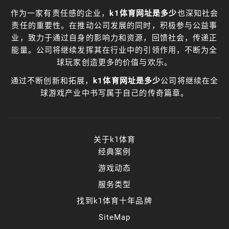
作为一家有责任感的企业，
k1体育网址是多少
也深知社会
责任的重要性。在推动公司发展的同时，积极参与公益事
业，致力于通过自身的影响力和资源，回馈社会，传递正
能量。公司将继续发挥其在行业中的引领作用，不断为全
球玩家创造更多的价值与欢乐。
通过不断创新和拓展，
k1体育网址是多少
公司将继续在全
球游戏产业中书写属于自己的传奇篇章。
关于k1体育
经典案例
游戏动态
服务类型
找到k1体育十年品牌
SiteMap