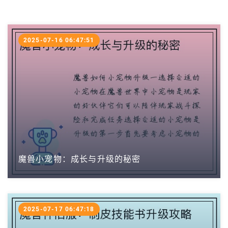
2025-07-16 06:47:51
魔兽小宠物：成长与升级的秘密
2025-07-17 06:47:18