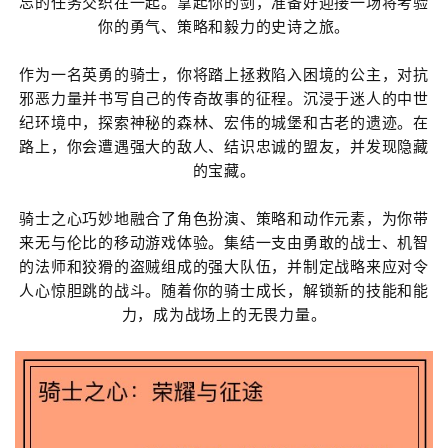
忘的任务交织在一起。拿起你的剑，准备好迎接一场将考验
你的勇气、策略和毅力的史诗之旅。
作为一名英勇的骑士，你将踏上拯救陷入困境的公主，对抗
邪恶力量并书写自己的传奇故事的征程。沉浸于迷人的中世
纪环境中，探索神秘的森林、宏伟的城堡和古老的遗迹。在
路上，你会遭遇强大的敌人、结识忠诚的盟友，并发现隐藏
的宝藏。
骑士之心巧妙地融合了角色扮演、策略和动作元素，为你带
来无与伦比的移动游戏体验。集结一支由勇敢的战士、机智
的法师和狡猾的盗贼组成的强大队伍，并制定战略来应对令
人心惊胆跳的战斗。随着你的骑士成长，解锁新的技能和能
力，成为战场上的无畏力量。