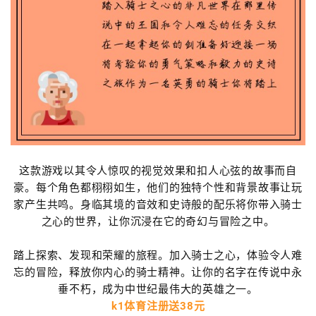
这款游戏以其令人惊叹的视觉效果和扣人心弦的故事而自
豪。每个角色都栩栩如生，他们的独特个性和背景故事让玩
家产生共鸣。身临其境的音效和史诗般的配乐将你带入骑士
之心的世界，让你沉浸在它的奇幻与冒险之中。
踏上探索、发现和荣耀的旅程。加入骑士之心，体验令人难
忘的冒险，释放你内心的骑士精神。让你的名字在传说中永
垂不朽，成为中世纪最伟大的英雄之一。
k1体育注册送38元