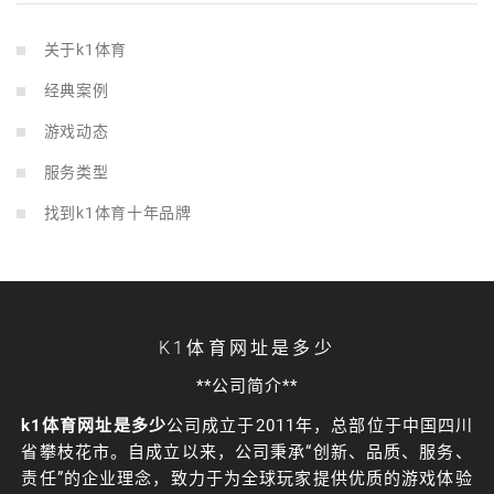
关于k1体育
经典案例
游戏动态
服务类型
找到k1体育十年品牌
K1体育网址是多少
**公司简介**
k1体育网址是多少
公司成立于2011年，总部位于中国四川
省攀枝花市。自成立以来，公司秉承“创新、品质、服务、
责任”的企业理念，致力于为全球玩家提供优质的游戏体验