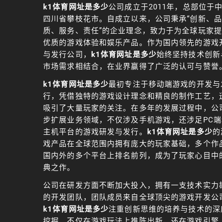
k1体育网址是多少
公司成立于2011年，总部位于
四川省攀枝花市。自成立以来，公司秉承“创新、品
质、服务、责任”的企业理念，致力于为全球玩家
优质的游戏体验和娱乐产品。作为国内领先的游戏
与发行公司，
k1体育网址是多少
始终坚持技术创新
市场需求相结合，在业界赢得了广泛的认可与赞誉
k1体育网址是多少
最初专注于移动端游戏的开发与
行，凭借独特的游戏设计理念和精良的制作工艺，
吸引了大量玩家的关注。在多年的发展过程中，公
步扩展业务领域，不仅涉及手机游戏，还涉足PC端
主机平台的游戏研发与发行。
k1体育网址是多少
的
戏产品在全球范围内拥有庞大的玩家基础，多个作
国内外的多个平台上排名前列，成为了玩家心目中
典之作。
公司在研发方面不断加大投入，拥有一支技术实力
的开发团队，团队成员来自全球顶尖的游戏开发公
k1体育网址是多少
注重创新思维的培养与技术的深
挖掘，不仅在游戏玩法上推陈出新，还在游戏引擎