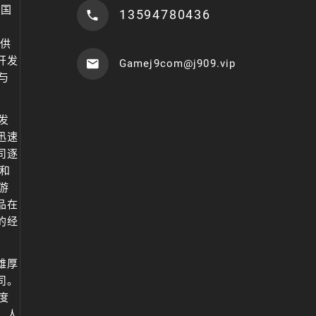
中国
13594780436
提供
开发
Gamej9com@j909.vip
与
。
发
迅速
司逐
和
游
品在
的经
雄厚
司。
度
、人