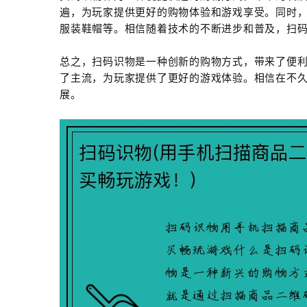
遍，为玩家提供更好的购物体验和游戏享受。同时
服装鞋帽等。相信随着技术的不断进步和普及，扫
总之，扫码识物是一种创新的购物方式，带来了便
了主流，为玩家提供了更好的游戏体验。相信在不
展。