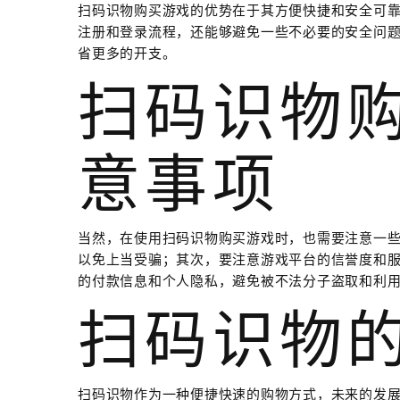
扫码识物购买游戏的优势在于其方便快捷和安全可
注册和登录流程，还能够避免一些不必要的安全问
省更多的开支。
扫码识物
意事项
当然，在使用扫码识物购买游戏时，也需要注意一
以免上当受骗；其次，要注意游戏平台的信誉度和
的付款信息和个人隐私，避免被不法分子盗取和利
扫码识物
扫码识物作为一种便捷快速的购物方式，未来的发