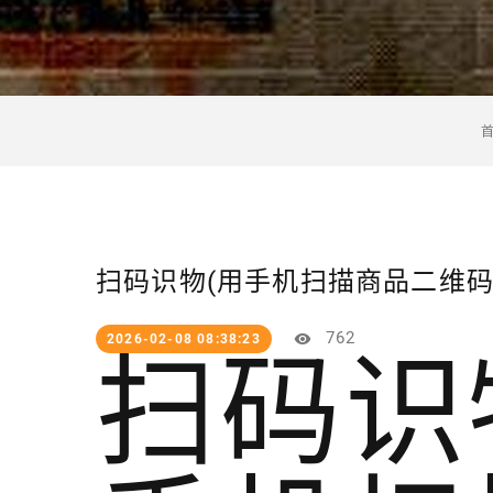
扫码识物(用手机扫描商品二维码
762
2026-02-08 08:38:23
扫码识