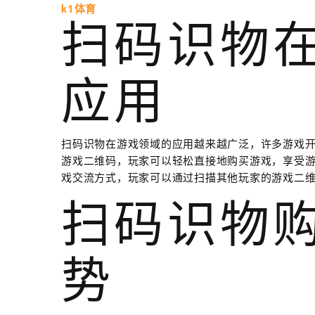
k1体育
扫码识物
应用
扫码识物在游戏领域的应用越来越广泛，许多游戏
游戏二维码，玩家可以轻松直接地购买游戏，享受
戏交流方式，玩家可以通过扫描其他玩家的游戏二
扫码识物
势