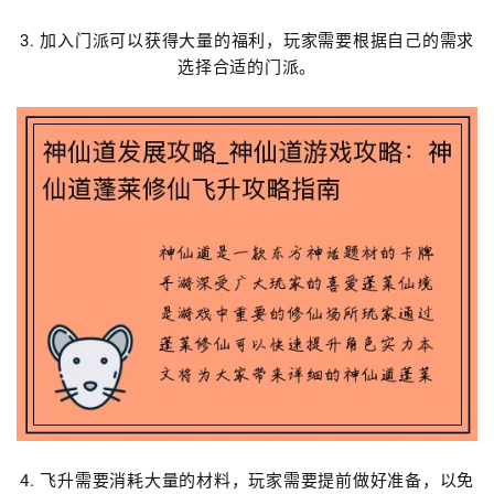
3. 加入门派可以获得大量的福利，玩家需要根据自己的需求
选择合适的门派。
4. 飞升需要消耗大量的材料，玩家需要提前做好准备，以免